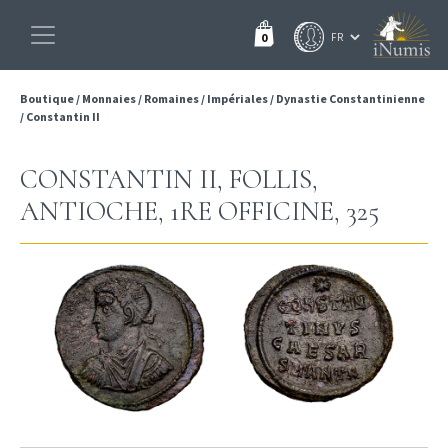
0
Boutique
/
Monnaies
/
Romaines
/
Impériales
/
Dynastie Constantinienne
/
Constantin II
CONSTANTIN II, FOLLIS,
ANTIOCHE, 1RE OFFICINE, 325