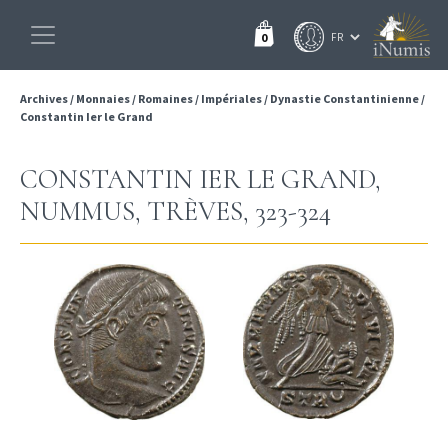
0
Archives
/
Monnaies
/
Romaines
/
Impériales
/
Dynastie Constantinienne
/
Constantin Ier le Grand
CONSTANTIN IER LE GRAND,
NUMMUS, TRÈVES, 323-324