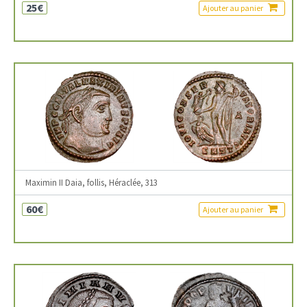
25€
Ajouter au panier
Maximin II Daia, follis, Héraclée, 313
60€
Ajouter au panier