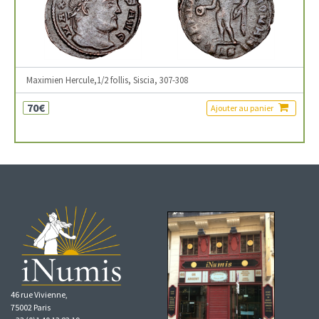
Maximien Hercule,1/2 follis, Siscia, 307-308
70€
Ajouter au panier
46 rue Vivienne,
75002 Paris