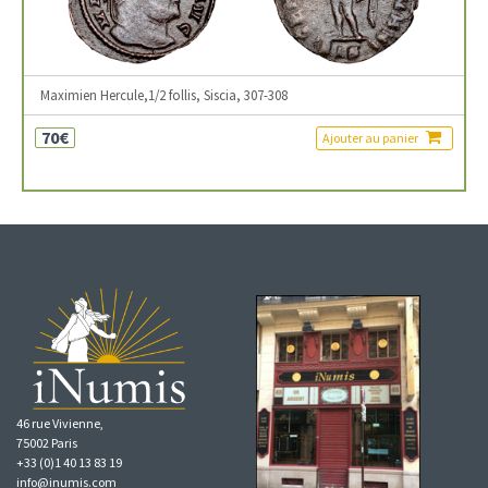
Maximien Hercule,1/2 follis, Siscia, 307-308
70€
Ajouter au panier
46 rue Vivienne,
75002 Paris
+33 (0)1 40 13 83 19
info@inumis.com