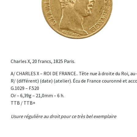
Charles X, 20 francs, 1825 Paris.
A/ CHARLES X – ROI DE FRANCE.. Tête nue à droite du Roi, a
R/ (différent) (date) (atelier). Écu de France couronné et ac
G.1029 – F.520
Or – 6,39g – 21,0mm – 6 h.
TTB / TTB+
Usure régulière au droit pour ce très bel exemplaire