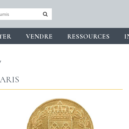
TER
VENDRE
RESSOURCES
I
r
PARIS