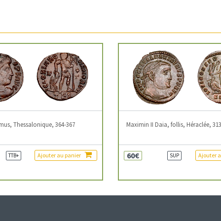
mus, Thessalonique, 364-367
Maximin II Daia, follis, Héraclée, 31
60€
Ajouter au panier
Ajouter 
TTB+
SUP