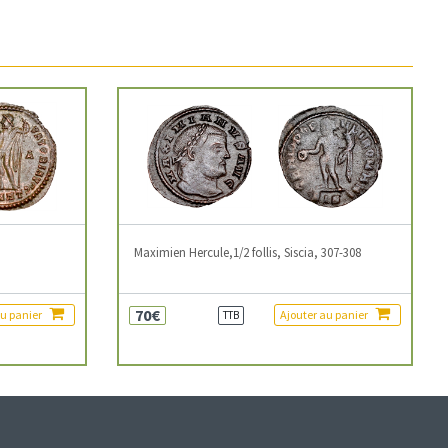
3
Maximien Hercule,1/2 follis, Siscia, 307-308
70€
au panier
Ajouter au panier
TTB