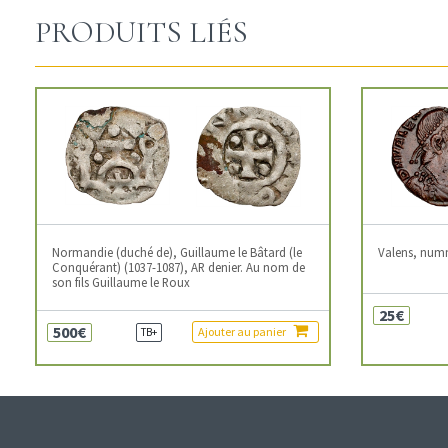
PRODUITS LIÉS
Normandie (duché de), Guillaume le Bâtard (le
Valens, num
Conquérant) (1037-1087), AR denier. Au nom de
son fils Guillaume le Roux
25€
500€
Ajouter au panier
TB+