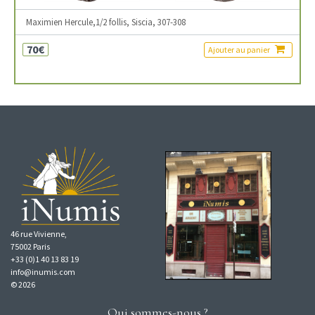
Maximien Hercule,1/2 follis, Siscia, 307-308
70€
Ajouter au panier
46 rue Vivienne,
75002 Paris
+33 (0)1 40 13 83 19
info@inumis.com
© 2026
Qui sommes-nous ?