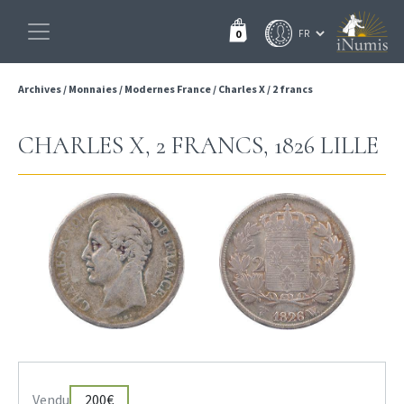
0
Archives
/
Monnaies
/
Modernes France
/
Charles X
/
2 francs
CHARLES X, 2 FRANCS, 1826 LILLE
Vendu
200€