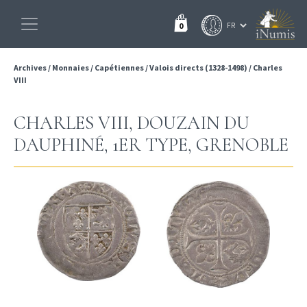
0
Archives
/
Monnaies
/
Capétiennes
/
Valois directs (1328-1498)
/
Charles
VIII
CHARLES VIII, DOUZAIN DU
DAUPHINÉ, 1ER TYPE, GRENOBLE