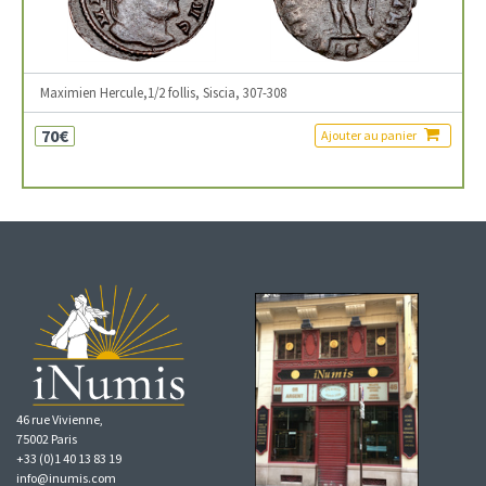
Maximien Hercule,1/2 follis, Siscia, 307-308
70€
Ajouter au panier
46 rue Vivienne,
75002 Paris
+33 (0)1 40 13 83 19
info@inumis.com