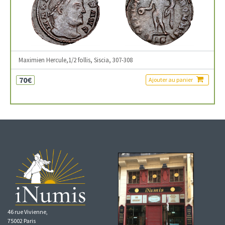
Maximien Hercule,1/2 follis, Siscia, 307-308
70€
Ajouter au panier
46 rue Vivienne,
75002 Paris