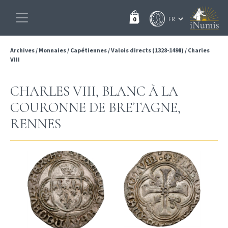
0
Archives
/
Monnaies
/
Capétiennes
/
Valois directs (1328-1498)
/
Charles
VIII
CHARLES VIII, BLANC À LA
COURONNE DE BRETAGNE,
RENNES