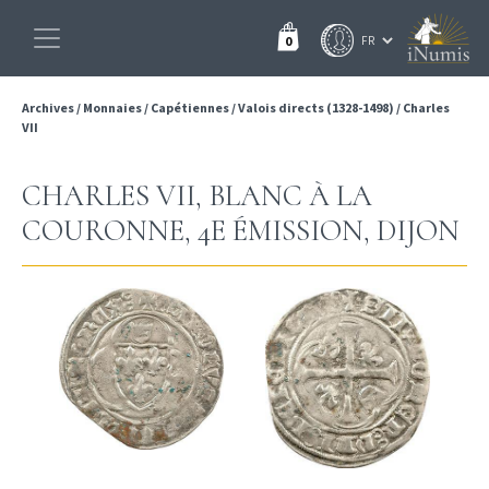
0
Archives
/
Monnaies
/
Capétiennes
/
Valois directs (1328-1498)
/
Charles
VII
CHARLES VII, BLANC À LA
COURONNE, 4E ÉMISSION, DIJON