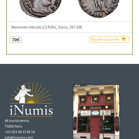
Maximien Hercule,1/2 follis, Siscia, 307-308
70€
Ajouter au panier
46 rue Vivienne,
75002 Paris
+33 (0)1 40 13 83 19
info@inumis.com