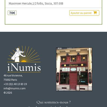
Maximien Hercule,1/2 follis, Siscia, 307-308
70€
Ajouter au panier
46 rue Vivienne,
75002 Paris
+33 (0)1 40 13 83 19
info@inumis.com
© 2026
Qui sommes-nous ?