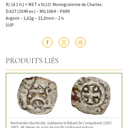
R/ (à 1 h.) + MET x VLLO. Monogramme de Charles.
D.627 (1049 ex.) – MG.1064 – P.699
Argent – 1,62g – 21,0mm – 2 h.
SUP
PRODUITS LIÉS
Normandie (duché de), Guillaume le Bâtard (le Conquérant) (1037-
1087), AR denier. Au nom de son fils Guillaume le Roux