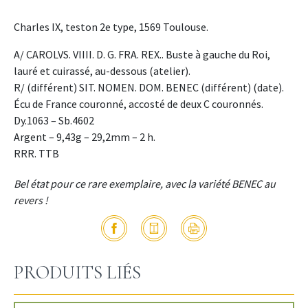
Charles IX, teston 2e type, 1569 Toulouse.
A/ CAROLVS. VIIII. D. G. FRA. REX.. Buste à gauche du Roi,
lauré et cuirassé, au-dessous (atelier).
R/ (différent) SIT. NOMEN. DOM. BENEC (différent) (date).
Écu de France couronné, accosté de deux C couronnés.
Dy.1063 – Sb.4602
Argent – 9,43g – 29,2mm – 2 h.
RRR. TTB
Bel état pour ce rare exemplaire, avec la variété BENEC au
revers !
PRODUITS LIÉS