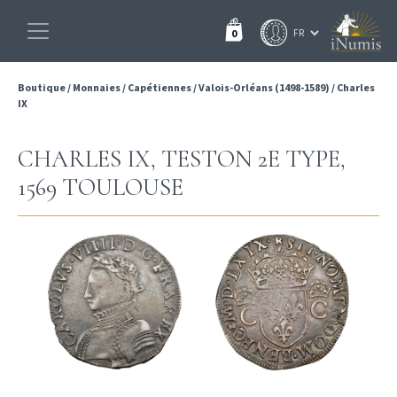
0
Boutique
/
Monnaies
/
Capétiennes
/
Valois-Orléans (1498-1589)
/
Charles
IX
CHARLES IX, TESTON 2E TYPE,
1569 TOULOUSE