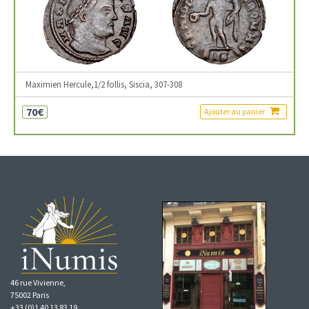
Maximien Hercule,1/2 follis, Siscia, 307-308
70€
Ajouter au panier
46 rue Vivienne,
75002 Paris
+33 (0)1 40 13 83 19