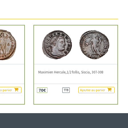
3
Maximien Hercule,1/2 follis, Siscia, 307-308
70€
au panier
Ajouter au panier
TTB