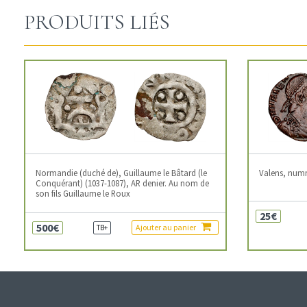
PRODUITS LIÉS
Normandie (duché de), Guillaume le Bâtard (le
Valens, num
Conquérant) (1037-1087), AR denier. Au nom de
son fils Guillaume le Roux
25€
500€
Ajouter au panier
TB+