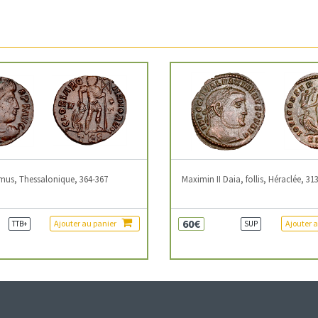
mus, Thessalonique, 364-367
Maximin II Daia, follis, Héraclée, 31
60€
Ajouter au panier
Ajouter 
TTB+
SUP