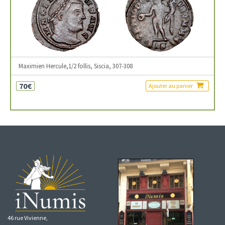
Maximien Hercule,1/2 follis, Siscia, 307-308
70€
Ajouter au panier
46 rue Vivienne,