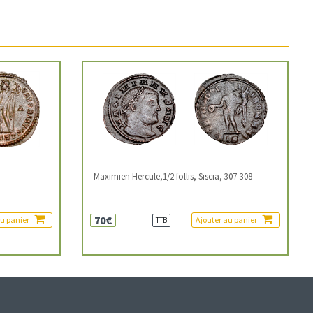
3
Maximien Hercule,1/2 follis, Siscia, 307-308
70€
au panier
Ajouter au panier
TTB