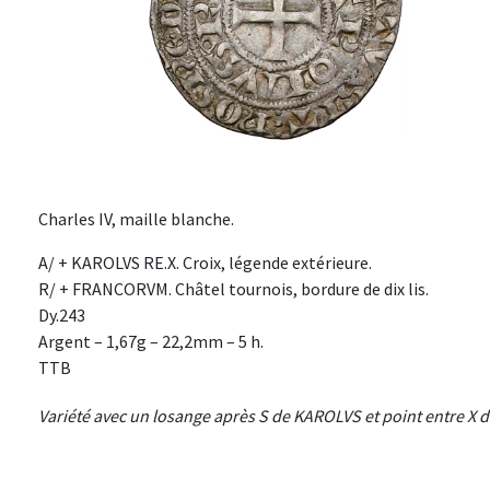
Charles IV, maille blanche.
A/ + KAROLVS RE.X. Croix, légende extérieure.
R/ + FRANCORVM. Châtel tournois, bordure de dix lis.
Dy.243
Argent – 1,67g – 22,2mm – 5 h.
TTB
Variété avec un losange après S de KAROLVS et point entre X d