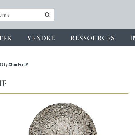
TER
VENDRE
RESSOURCES
I
28)
/
Charles IV
HE