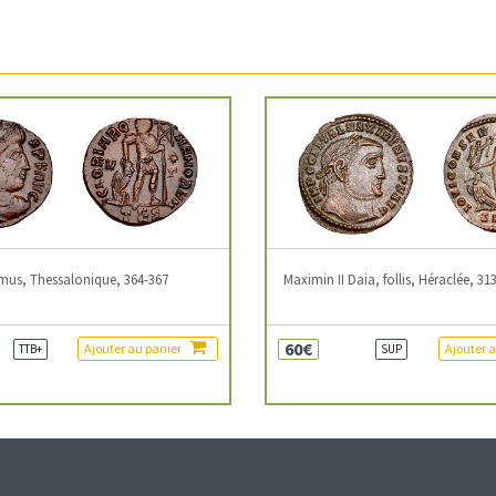
mus, Thessalonique, 364-367
Maximin II Daia, follis, Héraclée, 31
60€
Ajouter au panier
Ajouter 
TTB+
SUP