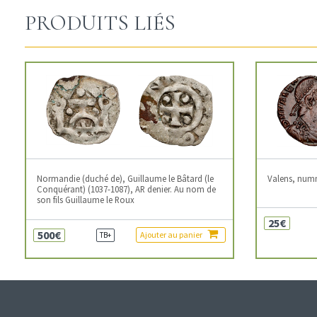
PRODUITS LIÉS
Normandie (duché de), Guillaume le Bâtard (le
Valens, num
Conquérant) (1037-1087), AR denier. Au nom de
son fils Guillaume le Roux
25€
500€
Ajouter au panier
TB+