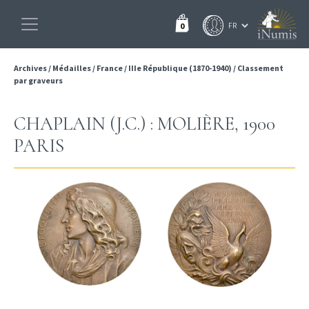
0
Archives
/
Médailles
/
France
/
IIIe République (1870-1940)
/
Classement
par graveurs
CHAPLAIN (J.C.) : MOLIÈRE, 1900
PARIS