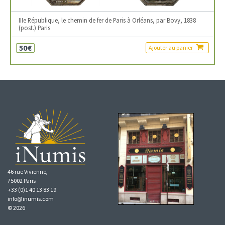
IIIe République, le chemin de fer de Paris à Orléans, par Bovy, 1838
(post.) Paris
50€
Ajouter au panier
46 rue Vivienne,
75002 Paris
+33 (0)1 40 13 83 19
info@inumis.com
© 2026