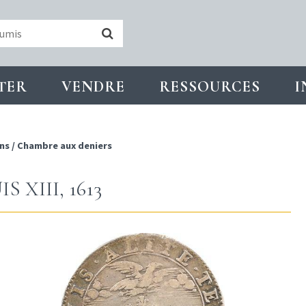
TER
VENDRE
RESSOURCES
I
ns
/
Chambre aux deniers
XIII, 1613