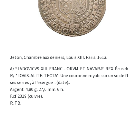
Jeton, Chambre aux deniers, Louis XIII. Paris. 1613.
A/ * LVDOVICVS. XIII. FRANC – ORVM. ET. NAVARÆ. REX. Écus de
R/ * IOVIS. ALITE. TECTA*. Une couronne royale sur un socle f
ses serres ; à l’exergue : .(date)..
Argent. 4,80 g. 27,0 mm. 6 h.
F.cf 2319 (cuivre).
R. TB.