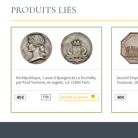
PRODUITS LIÉS
IIIe République, Caisse d’épargne de La Rochelle,
Second Empire
par Prud’homme, en argent, s.d. (1903) Paris
Toulouse, 18
45€
40€
Ajouter au panier
TTB+