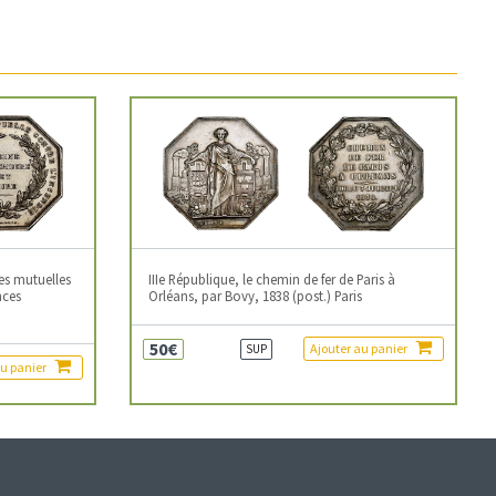
es mutuelles
IIIe République, le chemin de fer de Paris à
nces
Orléans, par Bovy, 1838 (post.) Paris
50€
Ajouter au panier
SUP
au panier