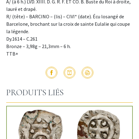
A/ (à 6 h.) LVD. XIIII. D. G. R. F. ET CO. B. Buste du Roi à droite,
lauré et drapé.
R/ (tête) – BARCINO – (lis) – CIVI* (date). Écu losangé de
Barcelone, brochant sur la croix de sainte Eulalie qui coupe
la légende.
Dy.1614 – C.261
Bronze – 3,98g – 21,3mm – 6 h.
TTB+
PRODUITS LIÉS