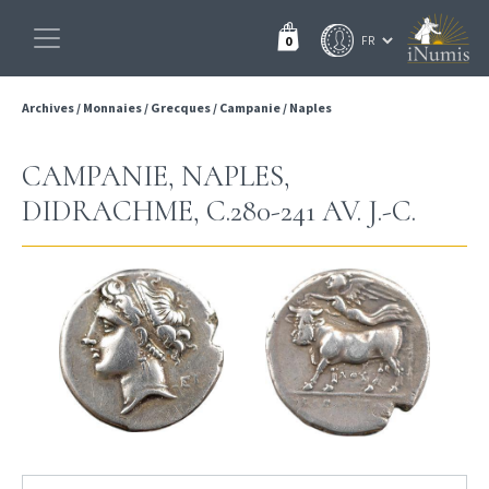
0
Archives
/
Monnaies
/
Grecques
/
Campanie
/
Naples
CAMPANIE, NAPLES,
DIDRACHME, C.280-241 AV. J.-C.