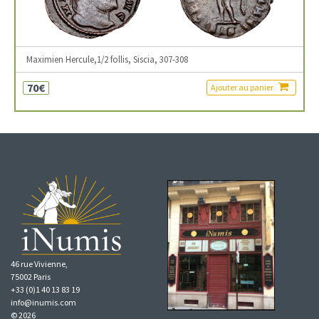
Maximien Hercule,1/2 follis, Siscia, 307-308
70€
Ajouter au panier
46 rue Vivienne,
75002 Paris
+33 (0)1 40 13 83 19
info@inumis.com
© 2026