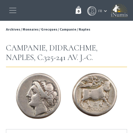
0
Archives
/
Monnaies
/
Grecques
/
Campanie
/
Naples
CAMPANIE, DIDRACHME,
NAPLES, C.325-241 AV. J.-C.