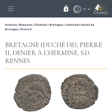
0
Archives
/
Monnaies
/
Féodales
/
Bretagne
/
Comté puis duché de
Bretagne
/
Pierre II
BRETAGNE (DUCHÉ DE), PIERRE
II, DENIER À L’HERMINE, S.D.
RENNES