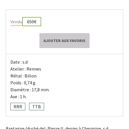
Vendu
650€
AJOUTER AUX FAVORIS
Date : s.d
Atelier : Rennes
Métal : Billon
Poids : 0,74 g.
Diamètre : 17,8 mm.
Axe : 1 h.
RRR
TTB
Bretagne (duché de), Pierre II, denier à l’hermine, s.d.