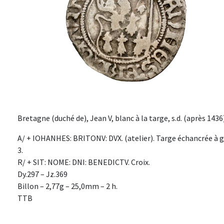
Bretagne (duché de), Jean V, blanc à la targe, s.d. (après 143
A/ + IOHANHES: BRITONV: DVX. (atelier). Targe échancrée à g
3.
R/ + SIT: NOME: DNI: BENEDICTV. Croix.
Dy.297 – Jz.369
Billon – 2,77g – 25,0mm – 2 h.
TTB