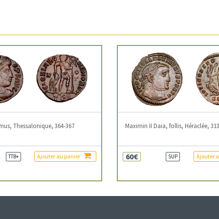
mus, Thessalonique, 364-367
Maximin II Daia, follis, Héraclée, 31
60€
Ajouter au panier
Ajouter 
TTB+
SUP