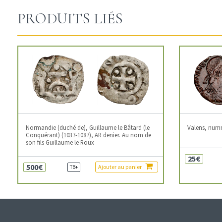
PRODUITS LIÉS
Normandie (duché de), Guillaume le Bâtard (le
Valens, num
Conquérant) (1037-1087), AR denier. Au nom de
son fils Guillaume le Roux
25€
500€
Ajouter au panier
TB+