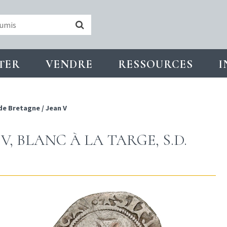
TER
VENDRE
RESSOURCES
I
de Bretagne
/
Jean V
V, BLANC À LA TARGE, S.D.