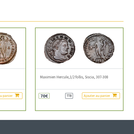
3
Maximien Hercule,1/2 follis, Siscia, 307-308
70€
au panier
Ajouter au panier
TTB