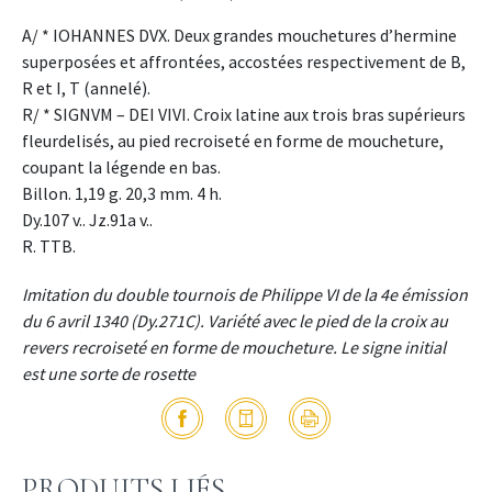
A/ * IOHANNES DVX. Deux grandes mouchetures d’hermine
superposées et affrontées, accostées respectivement de B,
R et I, T (annelé).
R/ * SIGNVM – DEI VIVI. Croix latine aux trois bras supérieurs
fleurdelisés, au pied recroiseté en forme de moucheture,
coupant la légende en bas.
Billon. 1,19 g. 20,3 mm. 4 h.
Dy.107 v.. Jz.91a v..
R. TTB.
Imitation du double tournois de Philippe VI de la 4e émission
du 6 avril 1340 (Dy.271C). Variété avec le pied de la croix au
revers recroiseté en forme de moucheture. Le signe initial
est une sorte de rosette
PRODUITS LIÉS