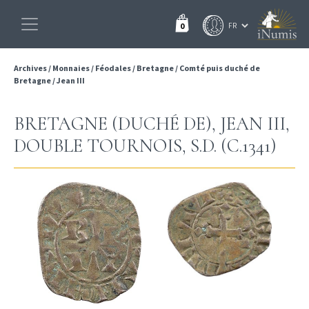
0
Archives
/
Monnaies
/
Féodales
/
Bretagne
/
Comté puis duché de
Bretagne
/
Jean III
BRETAGNE (DUCHÉ DE), JEAN III,
DOUBLE TOURNOIS, S.D. (C.1341)