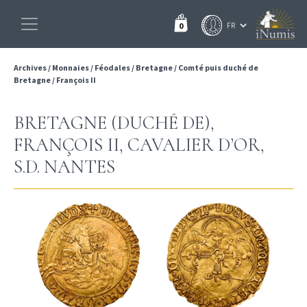
0
Archives
/
Monnaies
/
Féodales
/
Bretagne
/
Comté puis duché de
Bretagne
/
François II
BRETAGNE (DUCHÉ DE),
FRANÇOIS II, CAVALIER D’OR,
S.D. NANTES