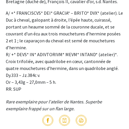
Bretagne (duché de), François II, cavalier d’or, s.d. Nantes.
A/ +* FRANCISCVS* DEI* GRACIA* – BRITO* DVX* (atelier). Le
Duc à cheval, galopant à droite, l’épée haute, cuirassé,
portant un heaume sommé de la couronne ducale, et se
couvrant d’un écu aux trois mouchetures d’hermine posées
2 et 1 ; le caparaçon du cheval est semé de mouchetures
d’hermine.
R/ +* DEVS* IN* ADIVTORIVM* MEVM* INTAND* (atelier)*.
Croix trifoliée, avec quadrilobe en cœur, cantonnée de
quatre mouchetures d’hermine, dans un quadrilobe anglé.
Dy.333 – Jz.384c v.
Or – 3,43g – 27,0mm – 5 h.
RR. SUP
Rare exemplaire pour l'atelier de Nantes. Superbe
exemplaire frappé sur un flan large.