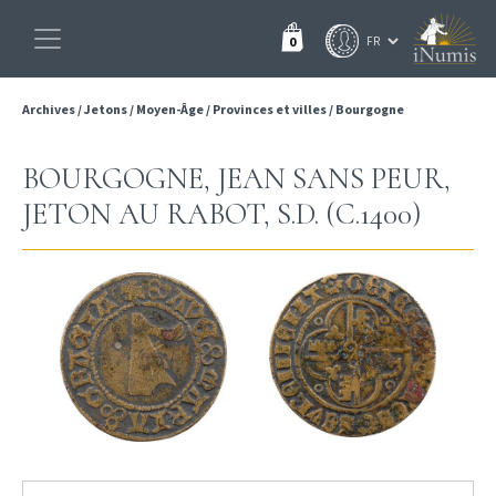
0
Archives
/
Jetons
/
Moyen-Âge
/
Provinces et villes
/
Bourgogne
BOURGOGNE, JEAN SANS PEUR,
JETON AU RABOT, S.D. (C.1400)