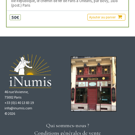
IIIe République, le chemin de fer de Paris à Orléans, par Bovy, 1838
(post.) Paris
50€
Ajouter au panier
46 rue Vivienne,
75002 Paris
+33 (0)1 40 13 83 19
info@inumis.com
© 2026
Qui sommes-nous ?
Conditions générales de vente