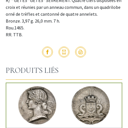
R/ * GETES* GETES* SEVREMENT. Quatre clefs disposées en
croix et réunies par un anneau commun, dans un quadrilobe
orné de trèfles et cantonné de quatre annelets.
Bronze. 3,97 g. 26,0 mm. 7 h.
Rou.1465.
RR. TTB.
PRODUITS LIÉS