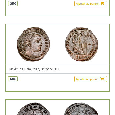
25€
Ajouter au panier
Maximin II Daia, follis, Héraclée, 313
60€
Ajouter au panier