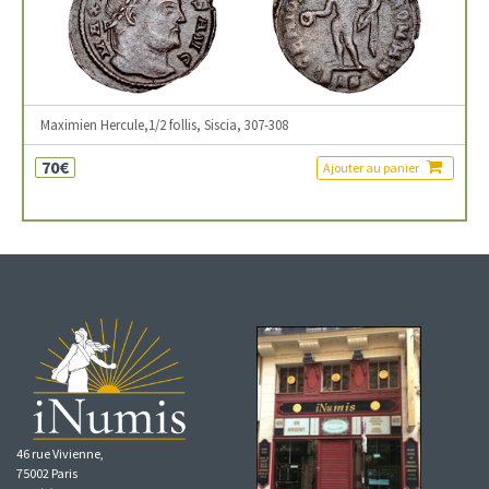
Maximien Hercule,1/2 follis, Siscia, 307-308
70€
Ajouter au panier
46 rue Vivienne,
75002 Paris