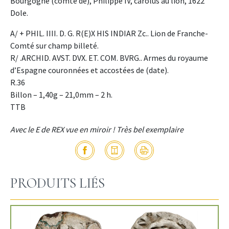
Bourgogne (comté de), Philippe IV, carolus au lion, 1622
Dole.
A/ + PHIL. IIII. D. G. R(E)X HIS INDIAR Zc.. Lion de Franche-
Comté sur champ billeté.
R/ .ARCHID. AVST. DVX. ET. COM. BVRG.. Armes du royaume
d’Espagne couronnées et accostées de (date).
R.36
Billon – 1,40g – 21,0mm – 2 h.
TTB
Avec le E de REX vue en miroir ! Très bel exemplaire
PRODUITS LIÉS