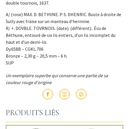
double tournois, 1637.
A/ (rose) MAX. D. BETHVNE. P. S. DHENRIC. Buste à droite de
Sully avec fraise sur un manteau d’hermine.
R/ +. DOVBLE. TOVRNOIS. (date). (différent).. Écu de
Béthune, entouré de six lis entiers, d’un lis incomplet du
haut et d’un demi-lis.
Dy.658B – CGKL.706
Bronze – 2,30 g – 20,5 mm – 6 h.
SUP
Un exemplaire superbe qui conserve une partie de sa
couleur rouge d'origine
PRODUITS LIÉS