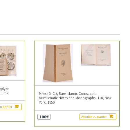
oplyke
 1752
Miles (G. C.), Rare Islamic Coins, coll.
Numismatic Notes and Monographs, 118, New
York, 1950
au panier
100€
Ajouter au panier