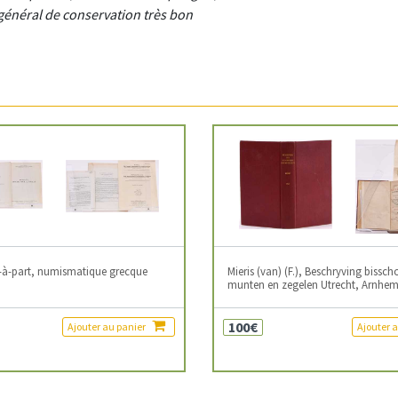
 général de conservation très bon
és-à-part, numismatique grecque
Mieris (van) (F.), Beschryving bissch
munten en zegelen Utrecht, Arnhem
100€
Ajouter au panier
Ajouter 