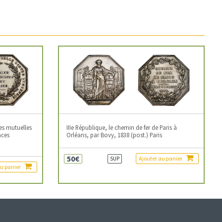
es mutuelles
IIIe République, le chemin de fer de Paris à
nces
Orléans, par Bovy, 1838 (post.) Paris
50€
Ajouter au panier
SUP
au panier