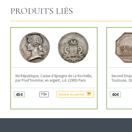
PRODUITS LIÉS
IIIe République, Caisse d’épargne de La Rochelle,
Second Empire
par Prud’homme, en argent, s.d. (1903) Paris
Toulouse, 18
45€
40€
Ajouter au panier
TTB+