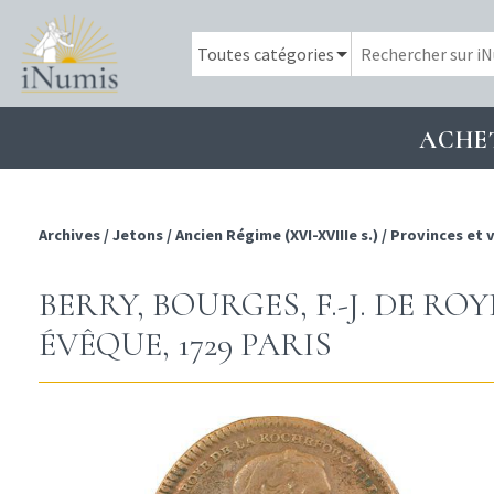
ACHE
Archives
/
Jetons
/
Ancien Régime (XVI-XVIIIe s.)
/
Provinces et v
BERRY, BOURGES, F.-J. DE R
ÉVÊQUE, 1729 PARIS