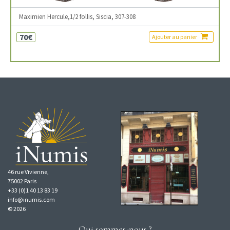
Maximien Hercule,1/2 follis, Siscia, 307-308
70€
Ajouter au panier
46 rue Vivienne,
75002 Paris
+33 (0)1 40 13 83 19
info@inumis.com
© 2026
Qui sommes-nous ?