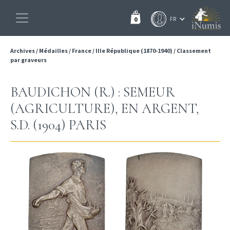
0
Archives
/
Médailles
/
France
/
IIIe République (1870-1940)
/
Classement
par graveurs
BAUDICHON (R.) : SEMEUR
(AGRICULTURE), EN ARGENT,
S.D. (1904) PARIS