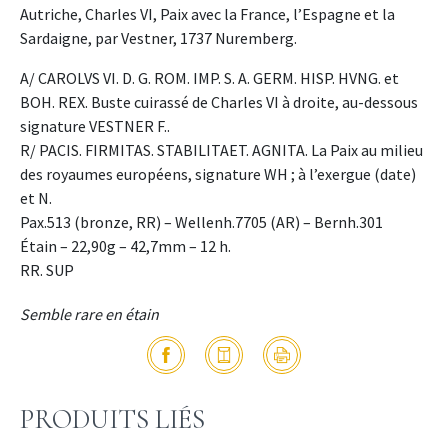
Autriche, Charles VI, Paix avec la France, l’Espagne et la
Sardaigne, par Vestner, 1737 Nuremberg.
A/ CAROLVS VI. D. G. ROM. IMP. S. A. GERM. HISP. HVNG. et
BOH. REX. Buste cuirassé de Charles VI à droite, au-dessous
signature VESTNER F..
R/ PACIS. FIRMITAS. STABILITAET. AGNITA. La Paix au milieu
des royaumes européens, signature WH ; à l’exergue (date)
et N.
Pax.513 (bronze, RR) – Wellenh.7705 (AR) – Bernh.301
Étain – 22,90g – 42,7mm – 12 h.
RR. SUP
Semble rare en étain
PRODUITS LIÉS