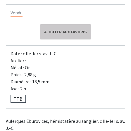
Vendu
AJOUTER AUX FAVORIS
Date : c.IIe-Ier s. av. J.-C
Atelier :
Métal : Or
Poids : 2,88 g.
Diamètre : 18,5 mm.
Axe : 2 h.
TTB
Aulerques Éburovices, hémistatère au sanglier, c.IIe-Ier s. av.
J.-C.