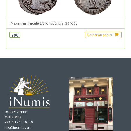
Maximien Hercule,1/2 follis, Siscia, 307-308
70€
Ajouter au panier
46 rue Vivienne,
75002 Paris
+33 (0)1 40 13 83 19
info@inumis.com