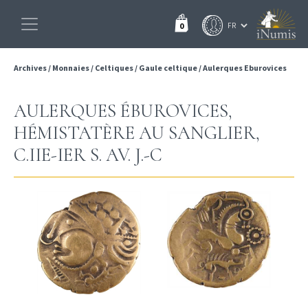
0
Archives
/
Monnaies
/
Celtiques
/
Gaule celtique
/
Aulerques Eburovices
AULERQUES ÉBUROVICES,
HÉMISTATÈRE AU SANGLIER,
C.IIE-IER S. AV. J.-C