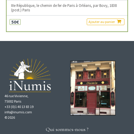
IIIe République, le chemin de fer de Paris à Orléans, par Bovy, 1838
(post.) Paris
50€
Ajouter au panier
46 rue Vivienne,
75002 Paris
+33 (0)1 40 13 83 19
info@inumis.com
© 2026
Qui sommes-nous ?