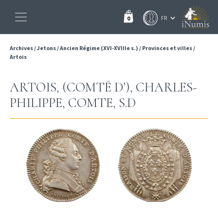
0
Archives
/
Jetons
/
Ancien Régime (XVI-XVIIIe s.)
/
Provinces et villes
/
Artois
ARTOIS, (COMTÉ D’), CHARLES-
PHILIPPE, COMTE, S.D