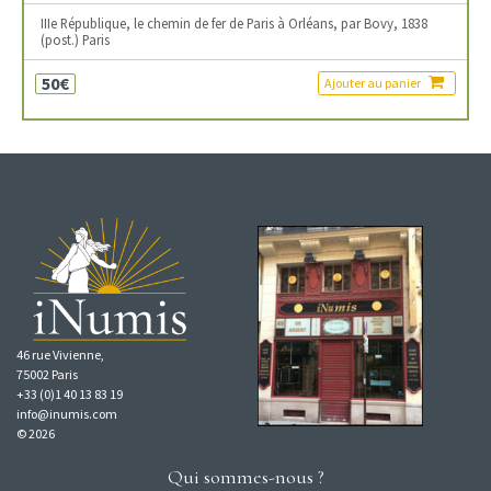
IIIe République, le chemin de fer de Paris à Orléans, par Bovy, 1838
(post.) Paris
50€
Ajouter au panier
46 rue Vivienne,
75002 Paris
+33 (0)1 40 13 83 19
info@inumis.com
© 2026
Qui sommes-nous ?