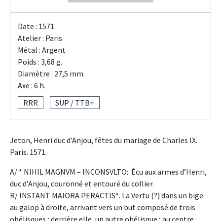
Date : 1571
Atelier : Paris
Métal : Argent
Poids : 3,68 g.
Diamètre : 27,5 mm.
Axe : 6 h.
RRR
SUP / TTB+
Jeton, Henri duc d’Anjou, fêtes du mariage de Charles IX.
Paris. 1571.
A/ * NIHIL MAGNVM – INCONSVLTO:. Écu aux armes d’Henri,
duc d’Anjou, couronné et entouré du collier.
R/ INSTANT MAIORA PERACTIS*. La Vertu (?) dans un bige
au galop à droite, arrivant vers un but composé de trois
obélisques ; derrière elle, un autre obélisque ; au centre :