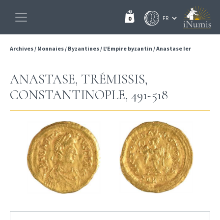
0
Archives
/
Monnaies
/
Byzantines
/
L'Empire byzantin
/
Anastase Ier
ANASTASE, TRÉMISSIS,
CONSTANTINOPLE, 491-518