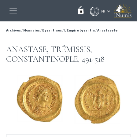
0
Archives
/
Monnaies
/
Byzantines
/
L'Empire byzantin
/
Anastase Ier
ANASTASE, TRÉMISSIS,
CONSTANTINOPLE, 491-518