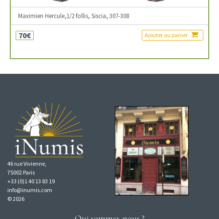
Maximien Hercule,1/2 follis, Siscia, 307-308
70€
Ajouter au panier
46 rue Vivienne,
75002 Paris
+33 (0)1 40 13 83 19
info@inumis.com
© 2026
Qui sommes-nous ?