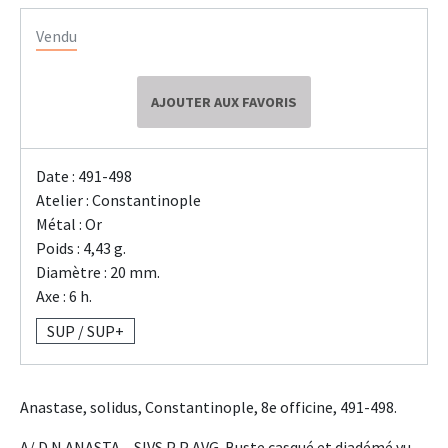
Vendu
AJOUTER AUX FAVORIS
Date : 491-498
Atelier : Constantinople
Métal : Or
Poids : 4,43 g.
Diamètre : 20 mm.
Axe : 6 h.
SUP / SUP+
Anastase, solidus, Constantinople, 8e officine, 491-498.
A/ D N ANASTA – SIVS P P AVG. Buste casqué et diadémé vu