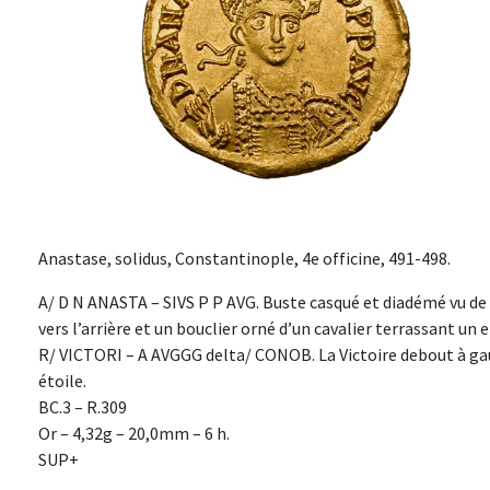
Anastase, solidus, Constantinople, 4e officine, 491-498.
A/ D N ANASTA – SIVS P P AVG. Buste casqué et diadémé vu de t
vers l’arrière et un bouclier orné d’un cavalier terrassant un
R/ VICTORI – A AVGGG delta/ CONOB. La Victoire debout à gau
étoile.
BC.3 – R.309
Or – 4,32g – 20,0mm – 6 h.
SUP+