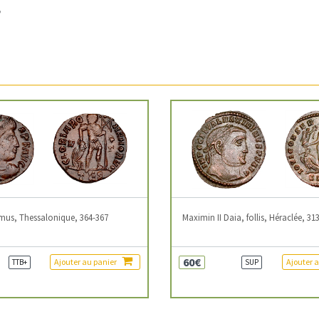
mus, Thessalonique, 364-367
Maximin II Daia, follis, Héraclée, 31
60€
Ajouter au panier
Ajouter 
TTB+
SUP