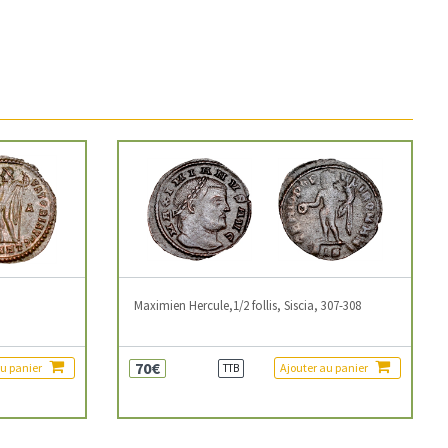
3
Maximien Hercule,1/2 follis, Siscia, 307-308
70€
au panier
Ajouter au panier
TTB