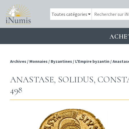
ACHE
Archives
/
Monnaies
/
Byzantines
/
L'Empire byzantin
/
Anastase
ANASTASE, SOLIDUS, CONSTAN
498