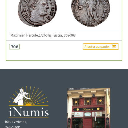
Maximien Hercule,1/2 follis, Siscia, 307-308
70€
Ajouter au panier
46 rue Vivienne,
75002 Paris