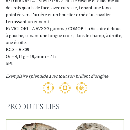
A/ D N ANASTA – SIVS P P AVG. Buste casqué et diadémé vu
de trois quarts de face, avec cuirasse, tenant une lance
pointée vers l’arrière et un bouclier orné d’un cavalier
terrassant un ennemi.
R/ VICTORI – A AVGGG gamma/ COMOB. La Victoire debout
à gauche, tenant une longue croix ; dans le champ, à droite,
une étoile.
BC.3 – R.309
Or – 4,11g – 19,5mm – 7 h.
SPL
Exemplaire splendide avec tout son brillant d'origine
PRODUITS LIÉS