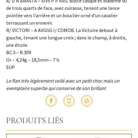
A/ D N ANASTA – SIVS P P AVG. Buste casqué et diadémé vu
de trois quarts de face, avec cuirasse, tenant une lance
pointée vers l’arrière et un bouclier orné d’un cavalier
terrassant un ennemi.
R/ VICTORI – A AVGGG I/ COMOB. La Victoire debout à
gauche, tenant une longue croix ; dans le champ, à droite,
une étoile.
BC.3 – R.309
Or – 4,24g – 18,5mm – 7 h.
SUP
Le flan très légèrement voilé avec un petit choc mais un
exemplaire superbe qui conserve de son brillant
PRODUITS LIÉS