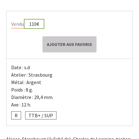
Vendu
110€
AJOUTER AUX FAVORIS
Date : s.d
Atelier : Strasbourg
Métal : Argent
Poids : 8 g.
Diamètre : 29,4 mm.
Axe : 12 h.
R
TTB+ / SUP
Alsace, Strasbourg (évêché de), Charles de Lorraine, teston