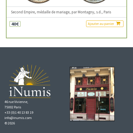
Second Empire, médaille de mariage, par Montagny, s.d., Paris
40€
Ajouter au panier
46 rue Vivienne,
75002 Paris
+33 (0)1 40 13 83 19
info@inumis.com
© 2026