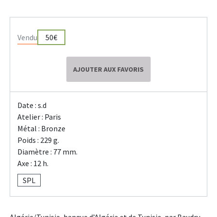
Vendu
50€
AJOUTER AUX FAVORIS
Date : s.d
Atelier : Paris
Métal : Bronze
Poids : 229 g.
Diamètre : 77 mm.
Axe : 12 h.
SPL
Algérie/Tunisie, banque d’Algérie et de Tunisie, par Baudry,