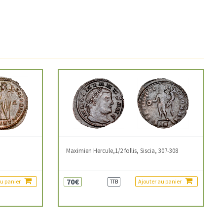
3
Maximien Hercule,1/2 follis, Siscia, 307-308
70€
au panier
Ajouter au panier
TTB