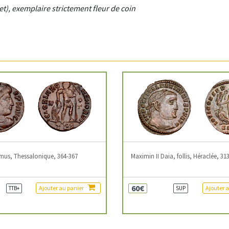
t), exemplaire strictement fleur de coin
mus, Thessalonique, 364-367
Maximin II Daia, follis, Héraclée, 31
60€
Ajouter au panier
Ajouter 
TTB+
SUP