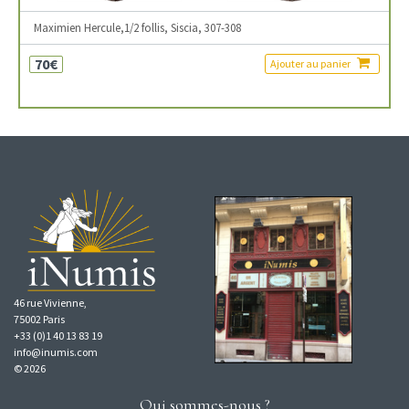
Maximien Hercule,1/2 follis, Siscia, 307-308
70€
Ajouter au panier
46 rue Vivienne,
75002 Paris
+33 (0)1 40 13 83 19
info@inumis.com
© 2026
Qui sommes-nous ?