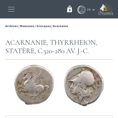
0
Archives
/
Monnaies
/
Grecques
/
Acarnanie
ACARNANIE, THYRRHEION,
STATÈRE, C.320-280 AV. J.-C.