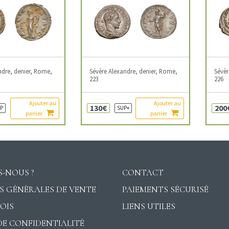
ndre, denier, Rome,
Sévère Alexandre, denier, Rome,
Sévèr
223
226
Ajouter au
Ajouter au
130€
200
P
SUP+
panier
panier
-NOUS ?
CONTACT
S GÉNÉRALES DE VENTE
PAIEMENTS SÉCURISÉ
VOIS
LIENS UTILES
DE CONFIDENTIALITÉ