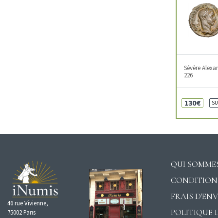
Sévère Alexa
226
130€
SU
QUI SOMMES
CONDITION
FRAIS D'EN
46 rue Vivienne,
POLITIQUE 
75002 Paris