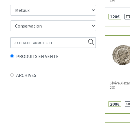
120€
TT
PRODUITS EN VENTE
ARCHIVES
Sévère Alexa
223
200€
SU