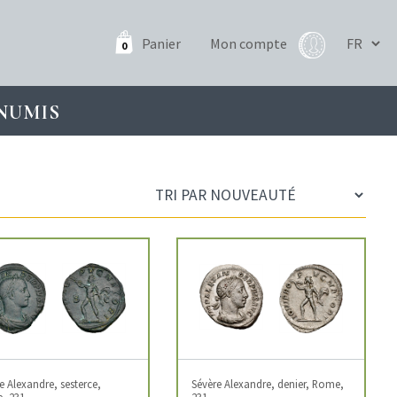
Panier
Mon compte
0
NUMIS
e Alexandre, sesterce,
Sévère Alexandre, denier, Rome,
, 231
231