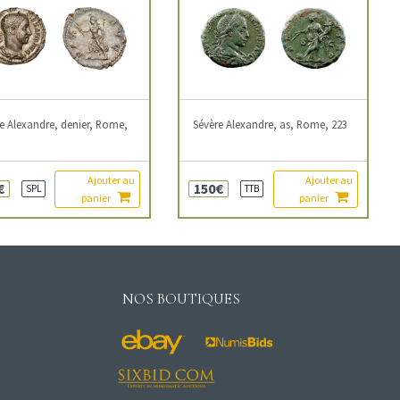
e Alexandre, denier, Rome,
Sévère Alexandre, as, Rome, 223
Ajouter au
Ajouter au
€
150€
SPL
TTB
panier
panier
NOS BOUTIQUES