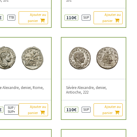
Ajouter au
Ajouter au
€
110€
TTB
SUP
panier
panier
e Alexandre, denier, Rome,
Sévère Alexandre, denier,
Antioche, 222
Ajouter au
Ajouter au
SUP /
€
110€
SUP
SUP+
panier
panier