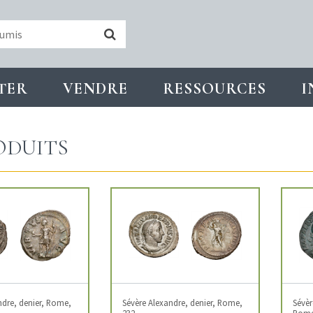
TER
VENDRE
RESSOURCES
I
ODUITS
ndre, denier, Rome,
Sévère Alexandre, denier, Rome,
Sévèr
232
Rome