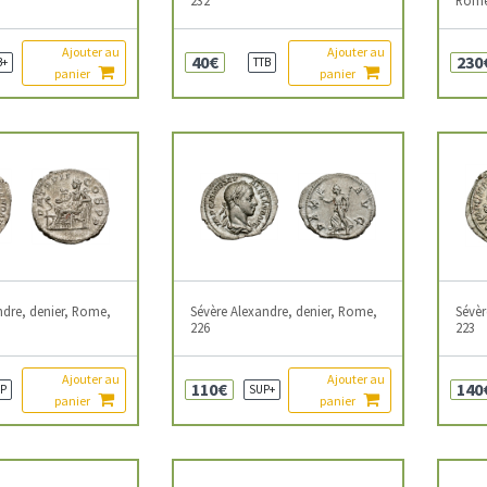
Ajouter au
Ajouter au
40€
230
B+
TTB
panier
panier
ndre, denier, Rome,
Sévère Alexandre, denier, Rome,
Sévèr
226
223
Ajouter au
Ajouter au
110€
140
P
SUP+
panier
panier