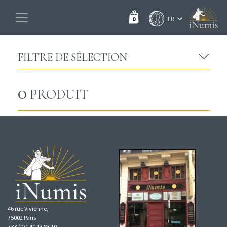
0
FILTRE DE SÉLECTION
0
PRODUIT
46 rue Vivienne,
75002 Paris
+33 (0)1 40 13 83 19